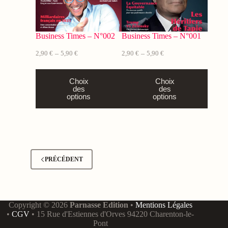
Business Times – N°002
Business Times – N°001
2,90
€
5,90
€
2,90
€
5,90
€
–
–
Choix
Choix
des
des
options
options
PRÉCÉDENT
Copyright © 2026
Parnasse Edition
•
Mentions Légales
•
CGV
• 15 Rue d'Estiennes d'Orves 94220 Charenton-le-
Pont