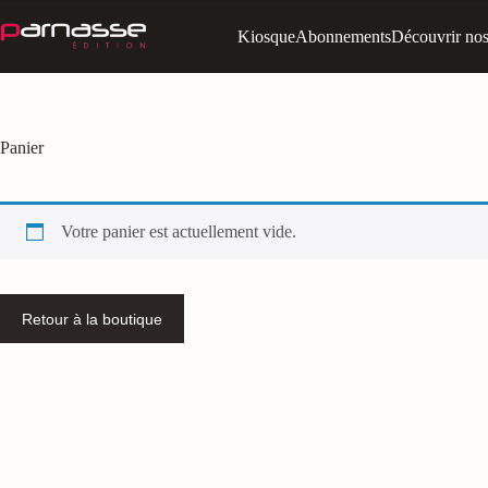
Passer
au
Kiosque
Abonnements
Découvrir nos 
contenu
Panier
Votre panier est actuellement vide.
Retour à la boutique