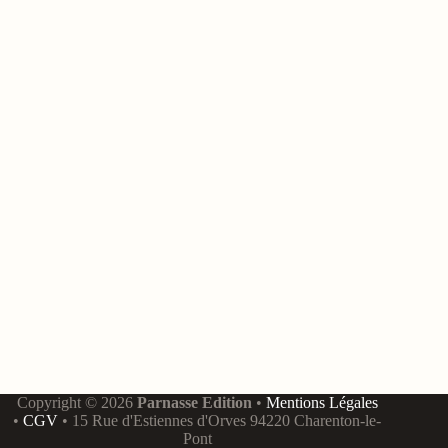
Copyright © 2026
Parnasse Edition
•
Mentions Légales
•
CGV
• 15 Rue d'Estiennes d'Orves 94220 Charenton-le-
Pont