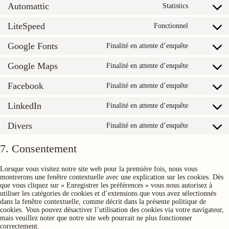
Automattic
service
Statistics
Consent
sourcebust
to
js
LiteSpeed
service
Fonctionnel
Consent
automattic
to
Google Fonts
service
Finalité en attente d’enquête
Consent
litespeed
to
Google Maps
service
Finalité en attente d’enquête
Consent
google-
to
fonts
Facebook
service
Finalité en attente d’enquête
Consent
google-
to
maps
LinkedIn
service
Finalité en attente d’enquête
Consent
facebook
to
Divers
service
Finalité en attente d’enquête
Consent
linkedin
to
service
7. Consentement
divers
Lorsque vous visitez notre site web pour la première fois, nous vous
montrerons une fenêtre contextuelle avec une explication sur les cookies. Dès
que vous cliquez sur « Enregistrer les préférences » vous nous autorisez à
utiliser les catégories de cookies et d’extensions que vous avez sélectionnés
dans la fenêtre contextuelle, comme décrit dans la présente politique de
cookies. Vous pouvez désactiver l’utilisation des cookies via votre navigateur,
mais veuillez noter que notre site web pourrait ne plus fonctionner
correctement.