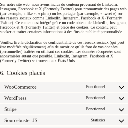
Sur notre site web, nous avons inclus du contenu provenant de LinkedIn,
Instagram, Facebook et X (Formerly Twitter) pour promouvoir des pages web
(par exemple, « like », « pin ») ou les partager (par exemple, « tweet ») sur
des réseaux sociaux comme LinkedIn, Instagram, Facebook et X (Formerly
Twitter). Ce contenu est intégré grâce un code obtenu de LinkedIn, Instagram,
Facebook et X (Formerly Twitter) et place des cookies. Ce contenu peut
stocker et traiter certaines informations à des fins de publicité personnalisée.
Veuillez lire la déclaration de confidentialité de ces réseaux sociaux (qui peut
être modifiée régulièrement) afin de savoir ce qu’ils font de vos données
(personnelles) traitées en utilisant ces cookies. Les données récupérées sont
anonymisées autant que possible. LinkedIn, Instagram, Facebook et X
(Formerly Twitter) se trouvent aux États-Unis.
6. Cookies placés
WooCommerce
Fonctionnel
Consent
to
WordPress
service
Fonctionnel
Consent
woocomm
to
Stripe
service
Fonctionnel
Consent
wordpress
to
Sourcebuster JS
service
Statistics
Consent
stripe
to