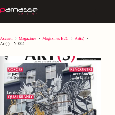
Passer
au
contenu
Accueil
Magazines
Magazines B2C
Art(s)
Art(s) – N°004