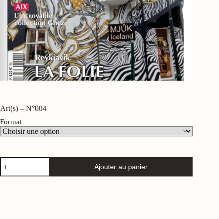
Art(s) – N°004
Format
quantité
Ajouter au panier
de
Art(s)
-
N°004