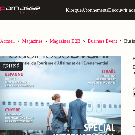
Passer
au
Kiosque
Abonnements
Découvrir nos 
contenu
Accueil
Magazines
Magazines B2B
Business Event
Busin
B
ÉPUISÉ
B
n
F
q
d
B
E
-