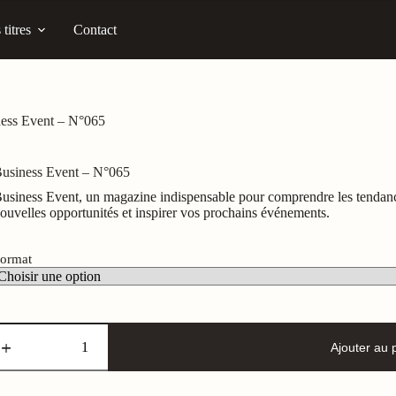
titres
Contact
ess Event – N°065
usiness Event – N°065
usiness Event, un magazine indispensable pour comprendre les tendances
ouvelles opportunités et inspirer vos prochains événements.
ormat
uantité
e
Ajouter au 
usiness
vent