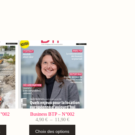
N°002
Business BTP – N°002
Plage
Plage
€
4,90
€
–
11,90
€
de
de
Ce
prix :
prix :
s
Choix des options
produit