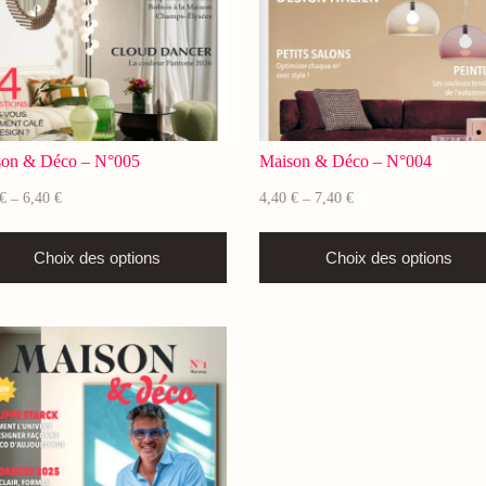
son & Déco – N°005
Maison & Déco – N°004
€
6,40
€
4,40
€
7,40
€
–
–
Choix des options
Choix des options