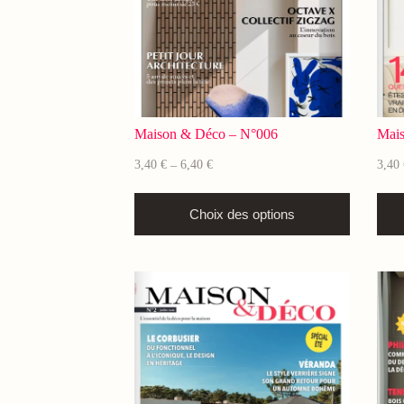
Maison & Déco – N°006
Mai
3,40
€
6,40
€
3,40
–
Choix des options