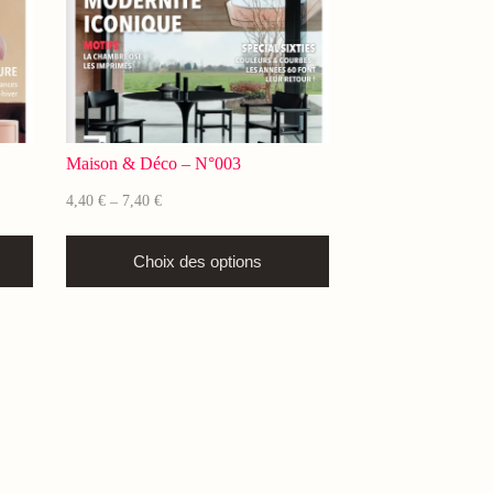
Maison & Déco – N°003
4,40
€
7,40
€
–
Choix des options