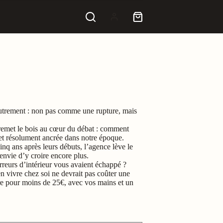
Panier
d’achat
autrement : non pas comme une rupture, mais
emet le bois au cœur du débat : comment
 et résolument ancrée dans notre époque.
inq ans après leurs débuts, l’agence lève le
envie d’y croire encore plus.
erreurs d’intérieur vous avaient échappé ?
en vivre chez soi ne devrait pas coûter une
re pour moins de 25€, avec vos mains et un