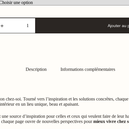
uantité
e
Ajouter au 
aison
&
éco
°006
Description
Informations complémentaires
on chez-soi. Tourné vers l’inspiration et les solutions concrètes, cha
térieur en un lieu unique, beau et apaisant.
t une source d’inspiration pour celles et ceux qui veulent faire de leur 
, chaque page ouvre de nouvelles perspectives pour
mieux vivre chez s