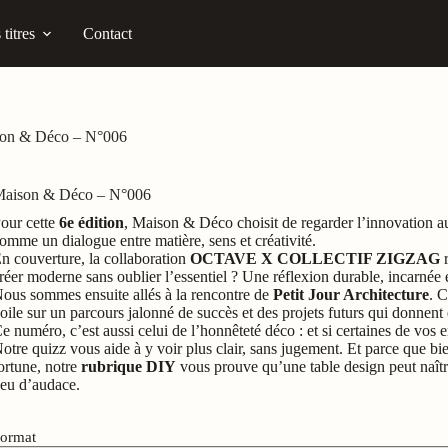
titres
Contact
on & Déco – N°006
aison & Déco – N°006
our cette
6e édition
, Maison & Déco choisit de regarder l’innovation 
omme un dialogue entre matière, sens et créativité.
n couverture, la collaboration
OCTAVE X COLLECTIF ZIGZAG
r
réer moderne sans oublier l’essentiel ? Une réflexion durable, incarnée
ous sommes ensuite allés à la rencontre de
Petit Jour Architecture
. C
oile sur un parcours jalonné de succès et des projets futurs qui donnent 
e numéro, c’est aussi celui de l’honnêteté déco : et si certaines de vos 
otre quizz vous aide à y voir plus clair, sans jugement. Et parce que bi
ortune, notre
rubrique DIY
vous prouve qu’une table design peut naît
eu d’audace.
ormat