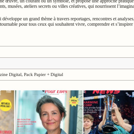
 une œuvre, un courant ou un symbole, et propose une approche pratique 
, musées, ateliers secrets ou villes créatives, qui nourrissent l’imaginair
qui développe un grand thème à travers reportages, rencontres et analyses,
urnable pour tous ceux qui souhaitent vivre, comprendre et s’inspirer 
ine Digital, Pack Papier + Digital