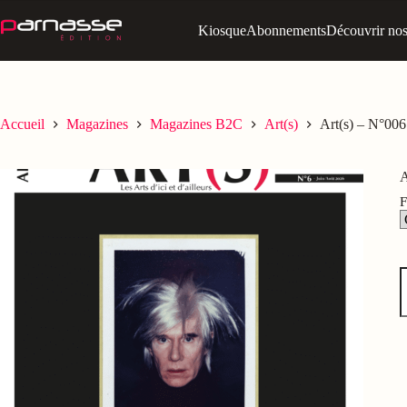
Passer
au
Kiosque
Abonnements
Découvrir nos 
contenu
Accueil
Magazines
Magazines B2C
Art(s)
Art(s) – N°006
A
F
q
d
A
-
N